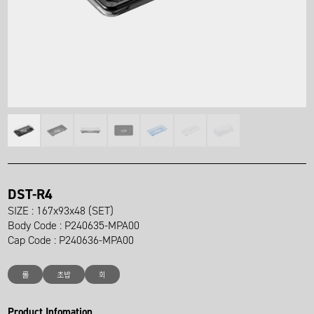
DST-R4
SIZE : 167x93x48 (SET)
Body Code : P240635-MPA00
Cap Code : P240636-MPA00
롤
초밥
회
Product Infomation