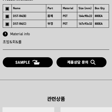
Name
Part
Material
Size (mm)
Box Qty
DST-R4(B)
몸체
PET
164x90x22
800EA
DST-R4(C)
뚜껑
PET
167x93x32
800EA
Material info
?
초밥&회&롤
관련상품